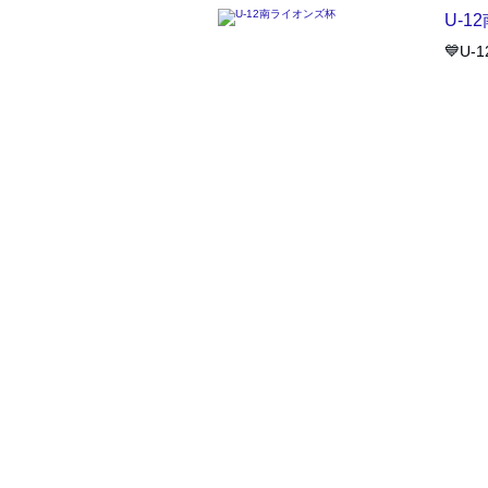
U-1
💙U-