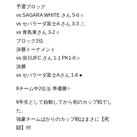
予選ブロック
vs SAGARA WHITE さん 5-0 ○
vs セパラーダ富士A さん 3-3 △
vs 青島東さん 3-2 ○
ブロック2位
決勝トーナメント
vs 掛川JFC さん 1-1 PK1-0 ○
決勝
vs セパラーダ富士Aさん 1-6 ●
8チーム中2位🥈 準優勝✨️
6年生として始動してから初のカップ戦でし
た。
強豪チームばかりのカップ戦はまさに【死
闘】!!!!