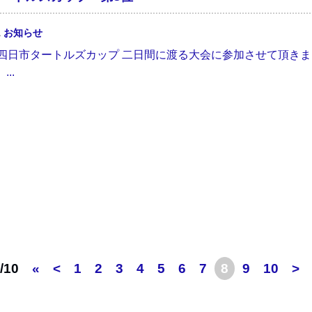
1
お知らせ
.12. 四日市タートルズカップ 二日間に渡る大会に参加させて頂
..
/10
«
<
1
2
3
4
5
6
7
8
9
10
>