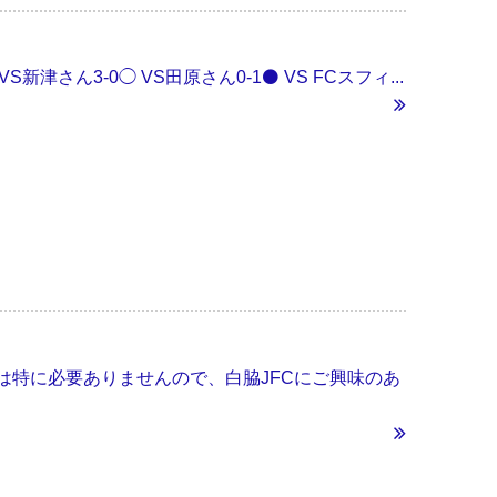
津さん3-0◯ VS田原さん0-1⚫️ VS FCスフィ...
予約等は特に必要ありませんので、白脇JFCにご興味のあ