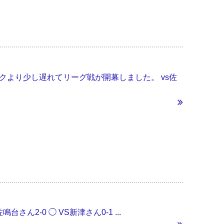
ックより少し遅れてリーグ戦が開幕しました。 vs佐
台さん2-0 ◯ VS新津さん0-1 ...