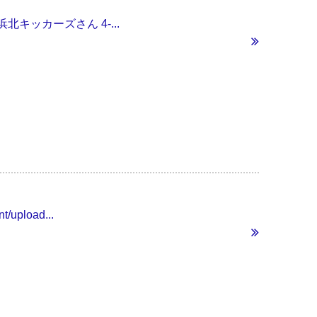
s浜北キッカーズさん 4-...
t/upload...