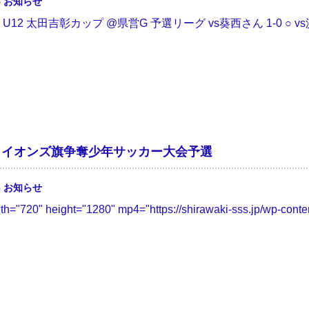
5
お知らせ
/30 U12 太田吉彰カップ @県営G 予選リーグ vs葵西さん 1-0 ○ v
南ライオンズ旗争奪少年サッカー大会予選
6
お知らせ
dth="720" height="1280" mp4="https://shirawaki-sss.jp/wp-conten