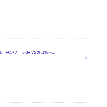
菊川FCさん 0-3● VS磐田第一...