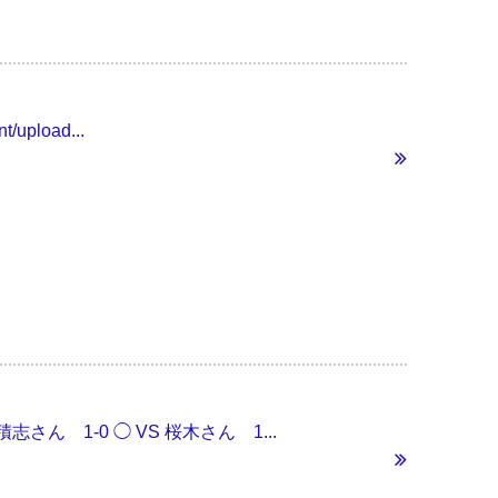
t/upload...
積志さん 1-0 ◯ VS 桜木さん 1...